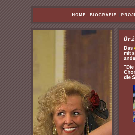
HOME
|
BIOGRAFIE
|
PROJ
Ori
Das
mit 
ande
"Die
Chore
die S